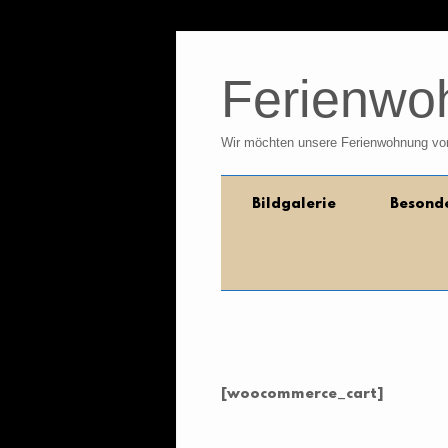
Skip
to
Ferienwo
content
Wir möchten unsere Ferienwohnung vor
Bildgalerie
Besond
[woocommerce_cart]